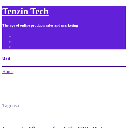
Tenzin Tech
The age of online products sales and marketing
About Us
Contact
Sitemap
usa
Home
Tag:
usa