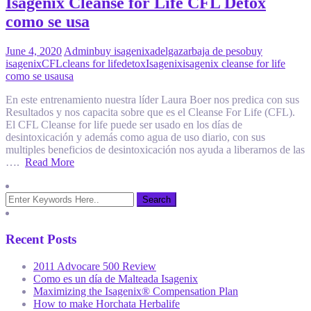
Isagenix Cleanse for Life CFL Detox
como se usa
June 4, 2020
Admin
buy isagenix
adelgazar
baja de peso
buy
isagenix
CFL
cleans for life
detox
Isagenix
isagenix cleanse for life
como se usa
usa
En este entrenamiento nuestra líder Laura Boer nos predica con sus
Resultados y nos capacita sobre que es el Cleanse For Life (CFL).
El CFL Cleanse for life puede ser usado en los días de
desintoxicación y además como agua de uso diario, con sus
multiples beneficios de desintoxicación nos ayuda a liberarnos de las
….
Read More
Recent Posts
2011 Advocare 500 Review
Como es un día de Malteada Isagenix
Maximizing the Isagenix® Compensation Plan
How to make Horchata Herbalife