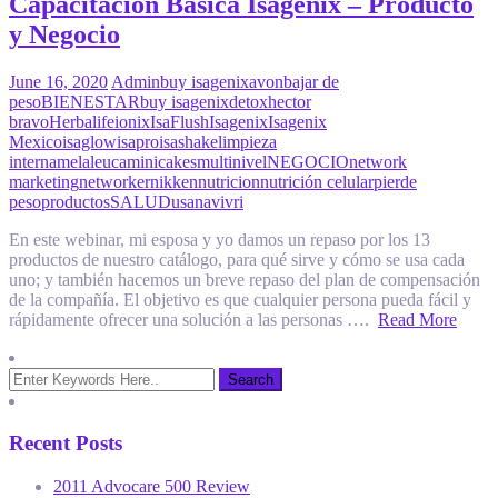
Capacitación Básica Isagenix – Producto
y Negocio
June 16, 2020
Admin
buy isagenix
avon
bajar de
peso
BIENESTAR
buy isagenix
detox
hector
bravo
Herbalife
ionix
IsaFlush
Isagenix
Isagenix
Mexico
isaglow
isapro
isashake
limpieza
interna
melaleuca
minicakes
multinivel
NEGOCIO
network
marketing
networker
nikken
nutricion
nutrición celular
pierde
peso
productos
SALUD
usana
vivri
En este webinar, mi esposa y yo damos un repaso por los 13
productos de nuestro catálogo, para qué sirve y cómo se usa cada
uno; y también hacemos un breve repaso del plan de compensación
de la compañía. El objetivo es que cualquier persona pueda fácil y
rápidamente ofrecer una solución a las personas ….
Read More
Recent Posts
2011 Advocare 500 Review