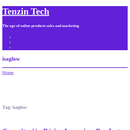
Tenzin Tech
The age of online products sales and marketing
About Us
Contact
Sitemap
isaglow
Home
Tag:
isaglow