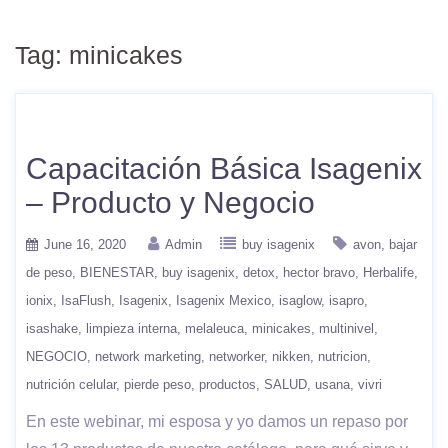
Tag:
minicakes
Capacitación Básica Isagenix
– Producto y Negocio
June 16, 2020
Admin
buy isagenix
avon
bajar
de peso
BIENESTAR
buy isagenix
detox
hector bravo
Herbalife
ionix
IsaFlush
Isagenix
Isagenix Mexico
isaglow
isapro
isashake
limpieza interna
melaleuca
minicakes
multinivel
NEGOCIO
network marketing
networker
nikken
nutricion
nutrición celular
pierde peso
productos
SALUD
usana
vivri
En este webinar, mi esposa y yo damos un repaso por