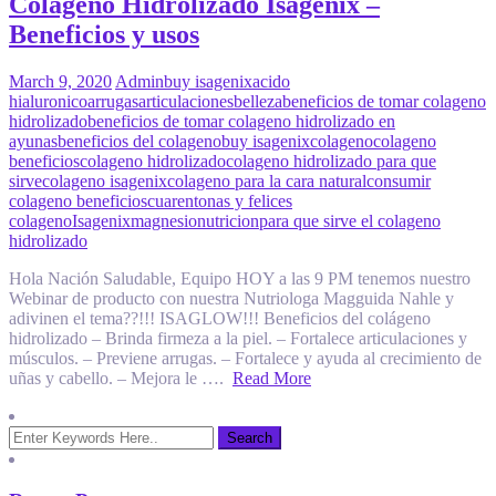
Colágeno Hidrolizado Isagenix –
Beneficios y usos
March 9, 2020
Admin
buy isagenix
acido
hialuronico
arrugas
articulaciones
belleza
beneficios de tomar colageno
hidrolizado
beneficios de tomar colageno hidrolizado en
ayunas
beneficios del colageno
buy isagenix
colageno
colageno
beneficios
colageno hidrolizado
colageno hidrolizado para que
sirve
colageno isagenix
colageno para la cara natural
consumir
colageno beneficios
cuarentonas y felices
colageno
Isagenix
magnesio
nutricion
para que sirve el colageno
hidrolizado
Hola Nación Saludable, Equipo HOY a las 9 PM tenemos nuestro
Webinar de producto con nuestra Nutriologa Magguida Nahle y
adivinen el tema??!!! ISAGLOW!!! Beneficios del colágeno
hidrolizado – Brinda firmeza a la piel. – Fortalece articulaciones y
músculos. – Previene arrugas. – Fortalece y ayuda al crecimiento de
uñas y cabello. – Mejora le ….
Read More