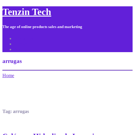
Tenzin Tech
The age of online products sales and marketing
About Us
Contact
Sitemap
arrugas
Home
Tag:
arrugas