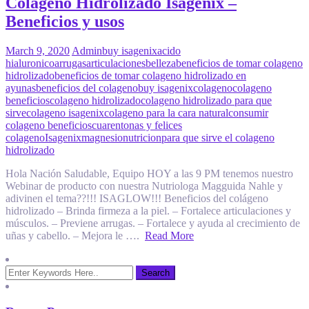
Colágeno Hidrolizado Isagenix –
Beneficios y usos
March 9, 2020
Admin
buy isagenix
acido
hialuronico
arrugas
articulaciones
belleza
beneficios de tomar colageno
hidrolizado
beneficios de tomar colageno hidrolizado en
ayunas
beneficios del colageno
buy isagenix
colageno
colageno
beneficios
colageno hidrolizado
colageno hidrolizado para que
sirve
colageno isagenix
colageno para la cara natural
consumir
colageno beneficios
cuarentonas y felices
colageno
Isagenix
magnesio
nutricion
para que sirve el colageno
hidrolizado
Hola Nación Saludable, Equipo HOY a las 9 PM tenemos nuestro
Webinar de producto con nuestra Nutriologa Magguida Nahle y
adivinen el tema??!!! ISAGLOW!!! Beneficios del colágeno
hidrolizado – Brinda firmeza a la piel. – Fortalece articulaciones y
músculos. – Previene arrugas. – Fortalece y ayuda al crecimiento de
uñas y cabello. – Mejora le ….
Read More