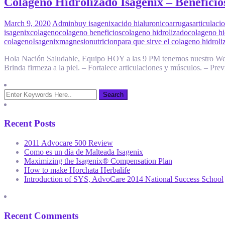
Colágeno Hidrolizado Isagenix – Beneficios
March 9, 2020
Admin
buy isagenix
acido hialuronico
arrugas
articulaci
isagenix
colageno
colageno beneficios
colageno hidrolizado
colageno hi
colageno
Isagenix
magnesio
nutricion
para que sirve el colageno hidroli
Hola Nación Saludable, Equipo HOY a las 9 PM tenemos nuestro Web
Brinda firmeza a la piel. – Fortalece articulaciones y músculos. – Pr
Recent Posts
2011 Advocare 500 Review
Como es un día de Malteada Isagenix
Maximizing the Isagenix® Compensation Plan
How to make Horchata Herbalife
Introduction of SYS, AdvoCare 2014 National Success School
Recent Comments