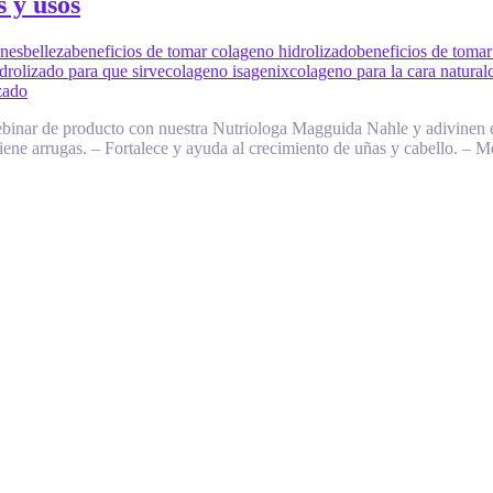
 y usos
ones
belleza
beneficios de tomar colageno hidrolizado
beneficios de tomar
drolizado para que sirve
colageno isagenix
colageno para la cara natural
zado
inar de producto con nuestra Nutriologa Magguida Nahle y adivinen 
eviene arrugas. – Fortalece y ayuda al crecimiento de uñas y cabello. –