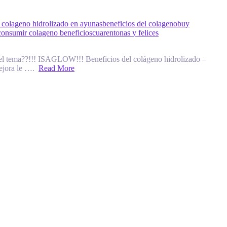
 colageno hidrolizado en ayunas
beneficios del colageno
buy
consumir colageno beneficios
cuarentonas y felices
el tema??!!! ISAGLOW!!! Beneficios del colágeno hidrolizado –
 Mejora le ….
Read More