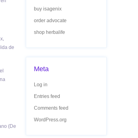
 en
buy isagenix
order advocate
shop herbalife
x,
dida de
Meta
el
una
Log in
Entries feed
Comments feed
WordPress.org
ano (De