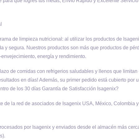
e para que logres tus metas, Envío Rápido y Excelente Servicio
l
ma de limpieza nutricional: al utilizar los productos de Isageni
a y segura. Nuestros productos son más que productos de pér
-envejecimiento, energía y rendimiento.
o de comidas con refrigerios saludables y llenos que limitan 
esultados en días! Además, su primer pedido está cubierto por 
ntro de los 30 días Garantía de Satisfacción Isagenix?
e de la red de asociados de Isagenix USA, México, Colombia y
procesados por Isagenix y enviados desde el almacén más cerc
s).