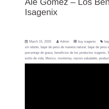
Ale Gómez – Los Ben
Isagenix
March 15, 2020
Admin
buy isagenix
baj
sin rebote
bajar de peso de manera natural
bajar de peso
porcentaje de grasa
beneficios de los productos isagenix
estilo de vida
Mexico
monterrey
nacion saludable
produc