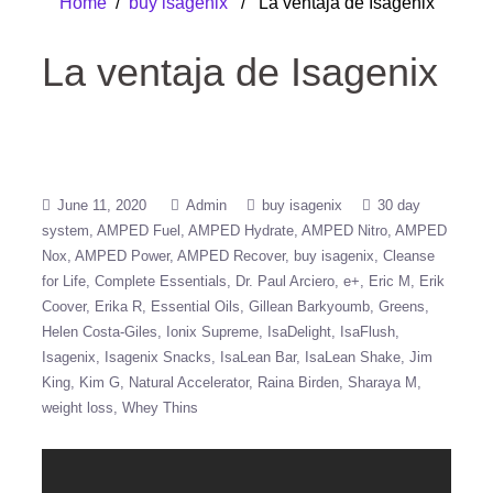
Home
/
buy isagenix
/ La ventaja de Isagenix
La ventaja de Isagenix
June 11, 2020
Admin
buy isagenix
30 day
system
AMPED Fuel
AMPED Hydrate
AMPED Nitro
AMPED
Nox
AMPED Power
AMPED Recover
buy isagenix
Cleanse
for Life
Complete Essentials
Dr. Paul Arciero
e+
Eric M
Erik
Coover
Erika R
Essential Oils
Gillean Barkyoumb
Greens
Helen Costa-Giles
Ionix Supreme
IsaDelight
IsaFlush
Isagenix
Isagenix Snacks
IsaLean Bar
IsaLean Shake
Jim
King
Kim G
Natural Accelerator
Raina Birden
Sharaya M
weight loss
Whey Thins