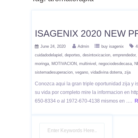
ISAGENIX 2020 NEW 
June 24, 2020
Admin
buy isagenix
4
cuidadodelapiel
deportes
desintoxicacion
emprendedor
moringa
MOTIVACION
multinivel
negociodesdecasa
N
sistemadesuperacion
vegano
vidadivina doterra
zija
Conozca aqui la gran triple oportunidad zija
su vida por completo mire la informacion en htt
650-8334 o al 1972-670-4138 mismos en ….
R