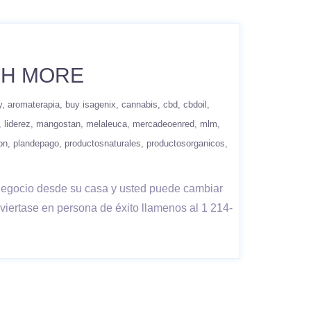
CH MORE
y
aromaterapia
buy isagenix
cannabis
cbd
cbdoil
liderez
mangostan
melaleuca
mercadeoenred
mlm
on
plandepago
productosnaturales
productosorganicos
 negocio desde su casa y usted puede cambiar
nviertase en persona de éxito llamenos al 1 214-