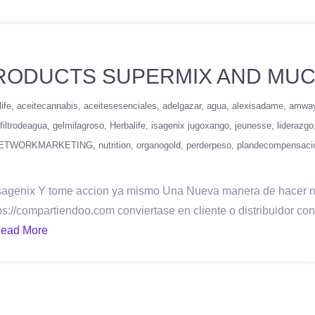
PRODUCTS SUPERMIX AND MU
life
aceitecannabis
aceitesesenciales
adelgazar
agua
alexisadame
amwa
filtrodeagua
gelmilagroso
Herbalife
isagenix jugoxango
jeunesse
liderazgo
ETWORKMARKETING
nutrition
organogold
perderpeso
plandecompensaci
 y isagenix Y tome accion ya mismo Una Nueva manera de hacer
ps://compartiendoo.com conviertase en cliente o distribuidor co
ead More