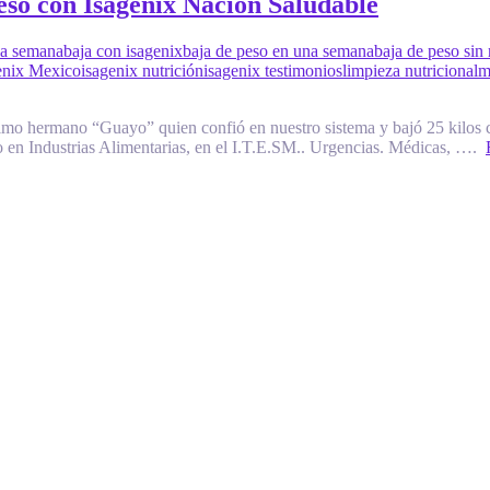
so con Isagenix Nación Saludable
na semana
baja con isagenix
baja de peso en una semana
baja de peso sin 
enix Mexico
isagenix nutrición
isagenix testimonios
limpieza nutricional
m
primo hermano “Guayo” quien confió en nuestro sistema y bajó 25 kilos 
o en Industrias Alimentarias, en el I.T.E.SM.. Urgencias. Médicas, ….