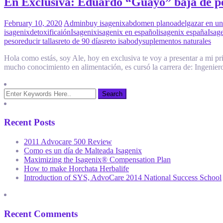
En Exclusiva: Eduardo “Guayo” baja de pe
February 10, 2020
Admin
buy isagenix
abdomen plano
adelgazar en u
isagenix
detoxificaión
Isagenix
isagenix en español
isagenix españa
Isag
peso
reducir tallas
reto de 90 días
reto isabody
suplementos naturales
Hola como estás, soy Ale, hoy en exclusiva te voy a presentar a mi 
mucho conocimiento en alimentación, es cursó la carrera de: Ingenier
Recent Posts
2011 Advocare 500 Review
Como es un día de Malteada Isagenix
Maximizing the Isagenix® Compensation Plan
How to make Horchata Herbalife
Introduction of SYS, AdvoCare 2014 National Success School
Recent Comments