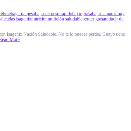
rebote
bajar de peso
bajar de peso rapido
bajar grasa
bajar la panza
buy
alteadas isagenix
nutricion
nutrición saludable
perder grasa
reducir de
con Isagenix Nación Saludable. No te lo puedes perder, Guayo tiene
Read More