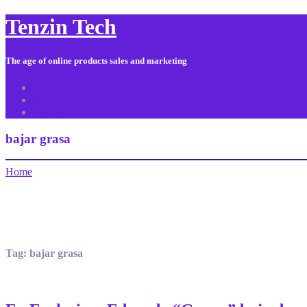
Tenzin Tech
The age of online products sales and marketing
About Us
Contact
Sitemap
bajar grasa
Home
Tag:
bajar grasa