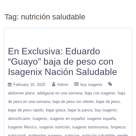
Tag:
nutrición saludable
En Exclusiva: Eduardo
“Guayo” baja de peso con
Isagenix Nación Saludable
February 10, 2020
Admin
buy isagenix
abdomen plano
adelgazar en una semana
baja con isagenix
baja
de peso en una semana
baja de peso sin rebote
bajar de peso
bajar de peso rapido
bajar grasa
bajar la panza
buy isagenix
detoxificaión
Isagenix
isagenix en español
isagenix españa
Isagenix Mexico
isagenix nutrición
isagenix testimonios
limpieza
nutricional
malteadas isagenix
nutricion
nutrición saludable
perder