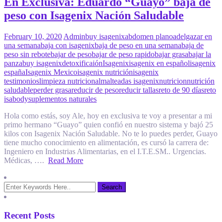
En Exclusiva: Eduardo “Guayo” baja de
peso con Isagenix Nación Saludable
February 10, 2020
Admin
buy isagenix
abdomen plano
adelgazar en
una semana
baja con isagenix
baja de peso en una semana
baja de
peso sin rebote
bajar de peso
bajar de peso rapido
bajar grasa
bajar la
panza
buy isagenix
detoxificaión
Isagenix
isagenix en español
isagenix
españa
Isagenix Mexico
isagenix nutrición
isagenix
testimonios
limpieza nutricional
malteadas isagenix
nutricion
nutrición
saludable
perder grasa
reducir de peso
reducir tallas
reto de 90 días
reto
isabody
suplementos naturales
Hola como estás, soy Ale, hoy en exclusiva te voy a presentar a mi
primo hermano “Guayo” quien confió en nuestro sistema y bajó 25
kilos con Isagenix Nación Saludable. No te lo puedes perder, Guayo
tiene mucho conocimiento en alimentación, es cursó la carrera de:
Ingeniero en Industrias Alimentarias, en el I.T.E.SM.. Urgencias.
Médicas, ….
Read More
Recent Posts