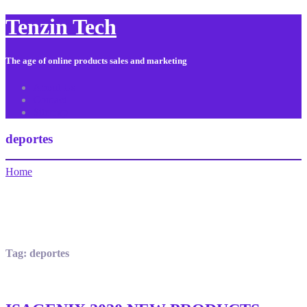
Tenzin Tech
The age of online products sales and marketing
About Us
Contact
Sitemap
deportes
Home
Tag:
deportes