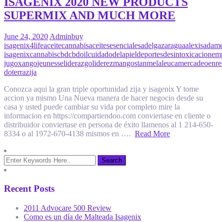
ISAGENIX 2020 NEW PRODUCTS
SUPERMIX AND MUCH MORE
June 24, 2020
Admin
buy
isagenix
4life
aceitecannabis
aceitesesenciales
adelgazar
agua
alexisadam
isagenix
cannabis
cbd
cbdoil
cuidadodelapiel
deportes
desintoxicacion
em
jugoxango
jeunesse
liderazgo
liderez
mangostan
melaleuca
mercadeoenre
doterra
zija
Conozca aqui la gran triple oportunidad zija y isagenix Y tome
accion ya mismo Una Nueva manera de hacer negocio desde su
casa y usted puede cambiar su vida por completo mire la
informacion en https://compartiendoo.com conviertase en cliente o
distribuidor conviertase en persona de éxito llamenos al 1 214-650-
8334 o al 1972-670-4138 mismos en ….
Read More
Recent Posts
2011 Advocare 500 Review
Como es un día de Malteada Isagenix