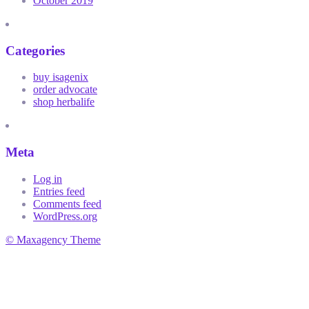
October 2019
Categories
buy isagenix
order advocate
shop herbalife
Meta
Log in
Entries feed
Comments feed
WordPress.org
© Maxagency Theme