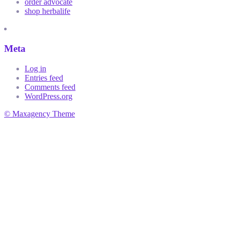
order advocate
shop herbalife
Meta
Log in
Entries feed
Comments feed
WordPress.org
© Maxagency Theme