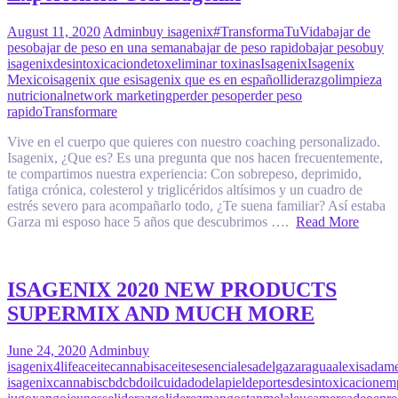
August 11, 2020
Admin
buy isagenix
#TransformaTuVida
bajar de
peso
bajar de peso en una semana
bajar de peso rapido
bajar peso
buy
isagenix
desintoxicacion
detox
eliminar toxinas
Isagenix
Isagenix
Mexico
isagenix que es
isagenix que es en español
liderazgo
limpieza
nutricional
network marketing
perder peso
perder peso
rapido
Transformare
Vive en el cuerpo que quieres con nuestro coaching personalizado.
Isagenix, ¿Que es? Es una pregunta que nos hacen frecuentemente,
te compartimos nuestra experiencia: Con sobrepeso, deprimido,
fatiga crónica, colesterol y triglicéridos altísimos y un cuadro de
estrés severo para acompañarlo todo, ¿Te suena familiar? Así estaba
Garza mi esposo hace 5 años que descubrimos ….
Read More
ISAGENIX 2020 NEW PRODUCTS
SUPERMIX AND MUCH MORE
June 24, 2020
Admin
buy
isagenix
4life
aceitecannabis
aceitesesenciales
adelgazar
agua
alexisadam
isagenix
cannabis
cbd
cbdoil
cuidadodelapiel
deportes
desintoxicacion
em