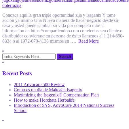
jugoxango
jeunesse
liderazgo
liderez
mangostan
melaleuca
mercadeoenre
doterra
zija
Conozca aqui la gran triple oportunidad zija y isagenix Y tome
accion ya mismo Una Nueva manera de hacer negocio desde su
casa y usted puede cambiar su vida por completo mire la
informacion en https://compartiendoo.com conviertase en cliente o
distribuidor conviertase en persona de éxito llamenos al 1 214-650-
8334 o al 1972-670-4138 mismos en ….
Read More
Recent Posts
2011 Advocare 500 Review
Como es un día de Malteada Isagenix
Maximizing the Isagenix® Compensation Plan
How to make Horchata Herbalife
Introduction of SYS, AdvoCare 2014 National Success
School