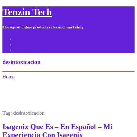
Tenzin Tech
The age of online products sales and marketing
About Us
Contact
Sitemap
desintoxicacion
Home
Tag:
desintoxicacion
Isagenix Que Es – En Español – Mi
Experiencia Con Isagenix