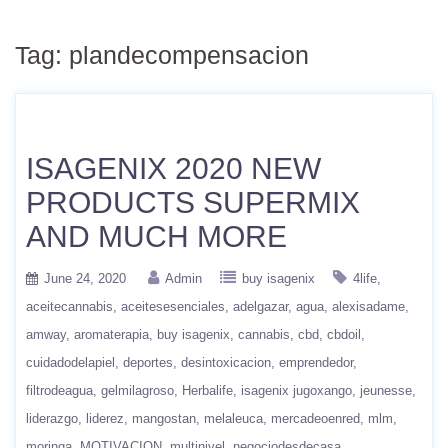
Tag:
plandecompensacion
ISAGENIX 2020 NEW
PRODUCTS SUPERMIX
AND MUCH MORE
June 24, 2020
Admin
buy isagenix
4life
aceitecannabis
aceitesesenciales
adelgazar
agua
alexisadame
amway
aromaterapia
buy isagenix
cannabis
cbd
cbdoil
cuidadodelapiel
deportes
desintoxicacion
emprendedor
filtrodeagua
gelmilagroso
Herbalife
isagenix jugoxango
jeunesse
liderazgo
liderez
mangostan
melaleuca
mercadeoenred
mlm
moringa
MOTIVACION
multinivel
negociodesdecasa