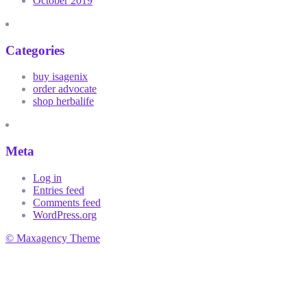
October 2019
Categories
buy isagenix
order advocate
shop herbalife
Meta
Log in
Entries feed
Comments feed
WordPress.org
© Maxagency Theme