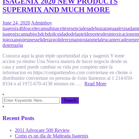
ISAGENIX 2020 NEW PRODUCTS
SUPERMIX AND MUCH MORE
June 24, 2020
Admin
buy
isagenix
4life
aceitecannabis
aceitesesenciales
adelgazar
agua
alexisadam
isagenix
cannabis
cbd
cbdoil
cuidadodelapiel
deportes
desintoxicacion
em
jugoxango
jeunesse
liderazgo
liderez
mangostan
melaleuca
mercadeoenre
doterra
zija
Conozca aqui la gran triple oportunidad zija y isagenix Y tome
accion ya mismo Una Nueva manera de hacer negocio desde su
casa y usted puede cambiar su vida por completo mire la
informacion en https://compartiendoo.com conviertase en cliente o
distribuidor conviertase en persona de éxito llamenos al 1 214-650-
8334 o al 1972-670-4138 mismos en ….
Read More
Recent Posts
2011 Advocare 500 Review
Como es un día de Malteada Isagenix