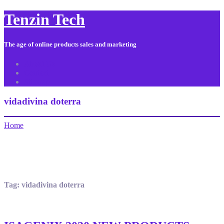
Tenzin Tech
The age of online products sales and marketing
About Us
Contact
Sitemap
vidadivina doterra
Home
Tag:
vidadivina doterra