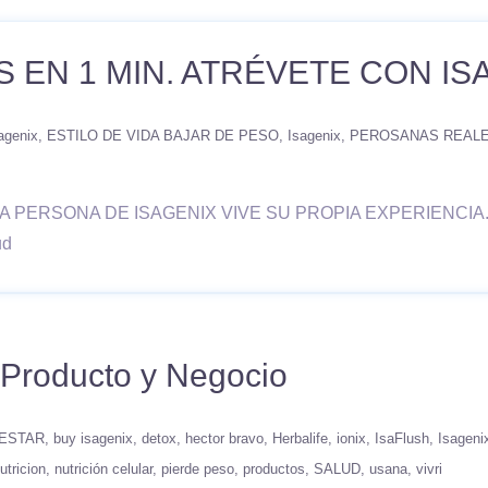
 EN 1 MIN. ATRÉVETE CON IS
agenix
ESTILO DE VIDA BAJAR DE PESO
Isagenix
PEROSANAS REAL
PERSONA DE ISAGENIX VIVE SU PROPIA EXPERIENCIA.
ud
 Producto y Negocio
ESTAR
buy isagenix
detox
hector bravo
Herbalife
ionix
IsaFlush
Isageni
utricion
nutrición celular
pierde peso
productos
SALUD
usana
vivri