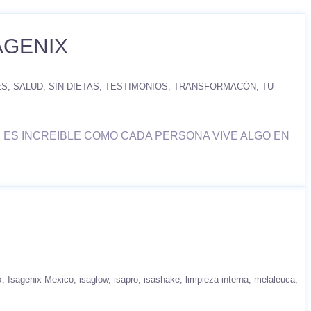
AGENIX
ES
SALUD
SIN DIETAS
TESTIMONIOS
TRANSFORMACÓN
TU
 ES INCREIBLE COMO CADA PERSONA VIVE ALGO EN
x
Isagenix Mexico
isaglow
isapro
isashake
limpieza interna
melaleuca