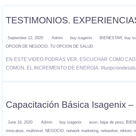
TESTIMONIOS. EXPERIENCIAS
September 12, 2020
Admin
buy isagenix
BIENESTAR
buy is
OPCION DE NEGOCIO
TU OPCION DE SALUD
EN ESTE VIDEO PODRÁS VER, ESCUCHAR COMO CADA 
COMÚN, EL INCREMENTO DE ENERGÍA. #tuopciondesal
Capacitación Básica Isagenix –
June 16, 2020
Admin
buy isagenix
avon
bajar de peso
BIEN
minicakes
multinivel
NEGOCIO
network marketing
networker
nikken
n